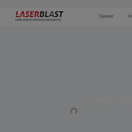
Tjänster
O
Laserborttagning av beläg
admin
October 9, 2023