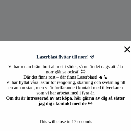
Laserblast flyttar till norr!
🧭
Vi har redan bränt bort all rost i söder, så nu är det dags att låta
norr glänsa också! 💥
gar till enkla primers. En sak de har gemensamt är att det kan vara myck
Där det finns rost – där finns Laserblast! 🔥🦾
ofta aggressiva rengöringstekniker som sandblästring och pyrolys för att 
Vi har flyttat våra lasrar för rengöring, skärning och svetsning till
ycket tid att få bort allt och dessutom: orsakar mycket slitage på de de
en annan stad, men vi är fortfarande i kontakt med tillverkaren
som vi har arbetat med i fyra år.
ng nödvändig. Laserrengöring är idealisk för att ta bort denna typ av s
Om du är intresserad av att köpa, hör gärna av dig så sätter
 bort, nästan upp till en atomär nivå, utan att ta bort något från själva
jag dig i kontakt med de 👀
. Efter en tid börjar slitaget komma igenom och byte är nödvändig. De
This will close in
16
seconds
m, kan du bara gå över det med laserpistolen och efter några snabba reng
en inte på ett underliggande lager om det finns. Enklare än så kan det in