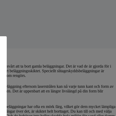
et svårt att ta bort gamla beläggningar. Det är vad de är gjorda för i
ta bort beläggningsskiktet. Speciellt slitageskyddsbeläggningar är
lar som rengörs.
läppbeläggning eftersom laserstrålen kan nå varje tunn kant och form av
 formen. Det är uppenbart att en längre livslängd på din form blir
ssa beläggningar har ofta en mörk färg, vilket gör dem mycket lämpliga
öringar över det, är skiktet helt borttaget. Du kan till och med välja
te bli! Och du behöver inte heller skydda hela miljön för sand eller damm