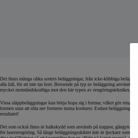
Det finns många olika sorters beläggningar, från icke-klibbiga beläggnin
alla fall, för att inte tas bort. Beroende på typ av beläggning används 
mycket motståndskraftiga mot den här typen av rengöringstekniker, tar m
Vissa släppbeläggningar kan börja hopa sig i formar, vilket gör rengöri
formen utan att slita ner formens tunna konturer. Endast beläggningen tas
resultatet!
Det som också finns är halkskydd som används på trappor, gångytor etc
för laserrengöring. Så länge beläggningsskiktet inte är tjockare som 2 m
dina inställningar så att laserstrålen har en effekt på lagret ovanpå, m