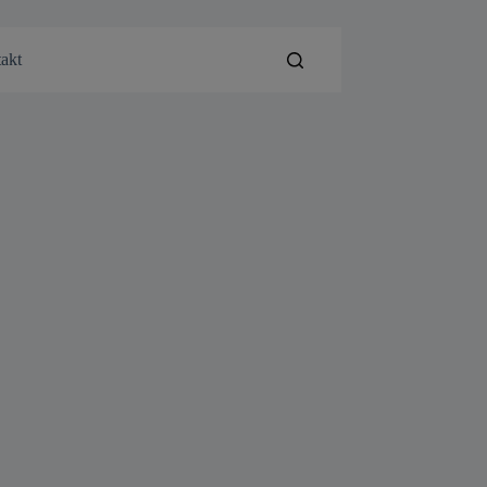
Ring oss:
076 409 4756
akt