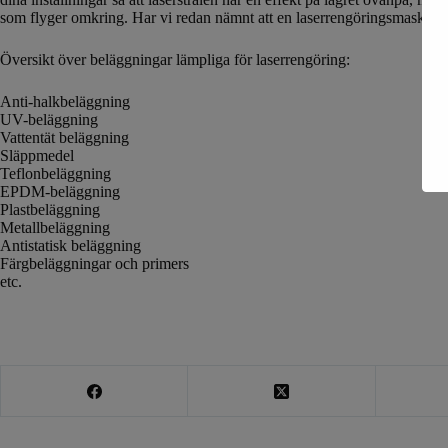
som flyger omkring. Har vi redan nämnt att en laserrengöringsmaskin ä
Översikt över beläggningar lämpliga för laserrengöring:
Anti-halkbeläggning
UV-beläggning
Vattentät beläggning
Släppmedel
Teflonbeläggning
EPDM-beläggning
Plastbeläggning
Metallbeläggning
Antistatisk beläggning
Färgbeläggningar och primers
etc.