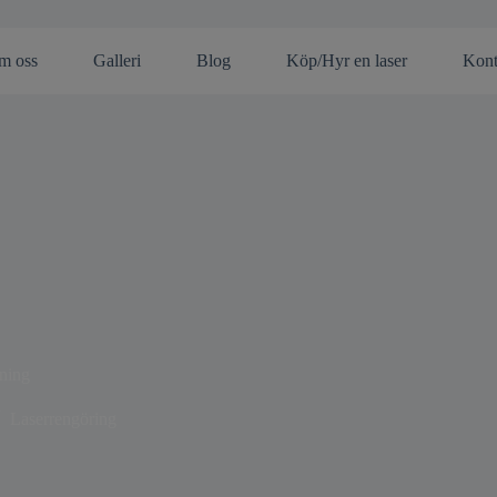
modal-check
m oss
Galleri
Blog
Köp/Hyr en laser
Kont
gning
Laserrengöring