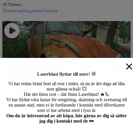
73
views
laserrengöring
,
pulsed laser
,
trä
Laserblast flyttar till norr!
🧭
Vi har redan bränt bort all rost i söder, så nu är det dags att låta
norr glänsa också! 💥
00:46
Där det finns rost – där finns Laserblast! 🔥🦾
100W pulsad laser – laserborttagning av färg på
Vi har flyttat våra lasrar för rengöring, skärning och svetsning till
koppardelar
en annan stad, men vi är fortfarande i kontakt med tillverkaren
som vi har arbetat med i fyra år.
45
views
Om du är intresserad av att köpa, hör gärna av dig så sätter
laserrengöring
,
pulsed laser
jag dig i kontakt med de 👀