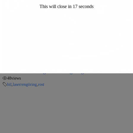
This will close in
15
seconds
00:25
1000W kontinuerlig laser – rengöring av ett bilmotorblock.
48
views
bil
,
laserrengöring
,
rost