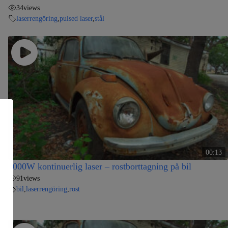
34
views
laserrengöring
,
pulsed laser
,
stål
00:13
1000W kontinuerlig laser – rostborttagning på bil
91
views
bil
,
laserrengöring
,
rost