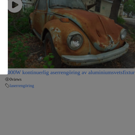
1000W kontinuerlig aserrengöring av aluminiumsvetsfixtur
0
views
laserrengöring