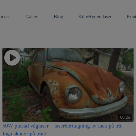
modal-check
m oss
Galleri
Blog
Köp/Hyr en laser
Kont
00:26
50W pulsad våglaser – laserborttagning av lack på trä.
Inga skador på träet!