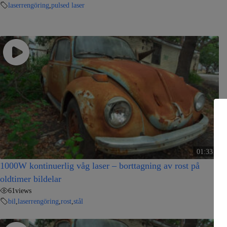
laserrengöring
,
pulsed laser
01:33
1000W kontinuerlig våg laser – borttagning av rost på
oldtimer bildelar
61
views
bil
,
laserrengöring
,
rost
,
stål