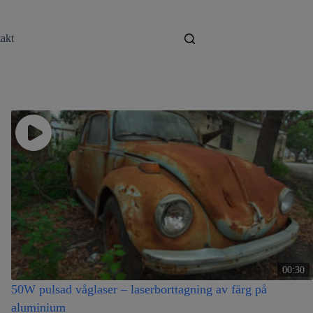
Ring oss:
076 409 4756
akt
00:30
50W pulsad våglaser – laserborttagning av färg på
aluminium