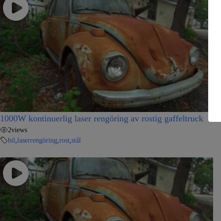
1000W kontinuerlig laser rengöring av rostig gaffeltruck
2
views
bil
,
laserrengöring
,
rost
,
stål