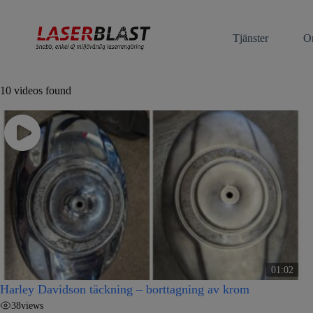
Tjänster
O
laserrengöring
10 videos found
01:02
Harley Davidson täckning – borttagning av krom
38
views